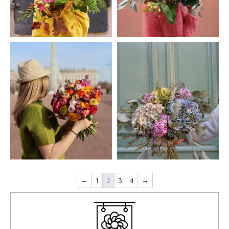
←
1
2
3
4
→