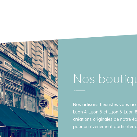
Nos boutiq
Nos artisans fleuristes vous acc
Lyon 4, Lyon 5 et Lyon 6, Lyon 8
créations originales de notre éq
pour un événement particulier o