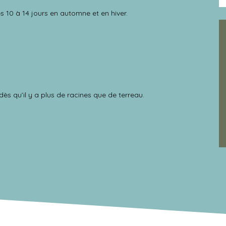
s 10 à 14 jours en automne et en hiver.
ès qu’il y a plus de racines que de terreau.