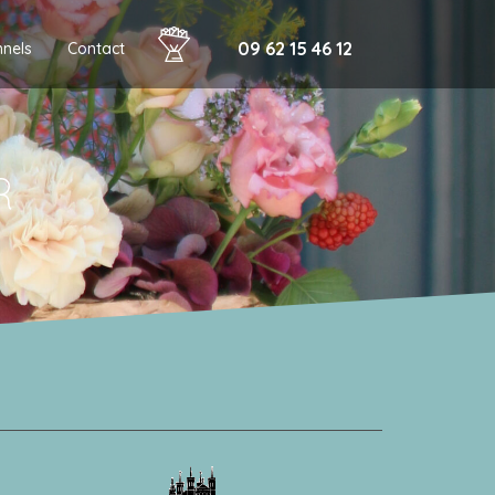
09 62 15 46 12
nnels
Contact
R