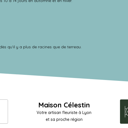
s 10 à 14 jours en automne et en hiver.
ès qu’il y a plus de racines que de terreau.
Maison Célestin
Votre artisan fleuriste à Lyon
et sa proche région